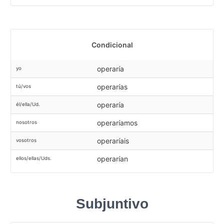
Condicional
operaría
yo
operarías
tú/vos
operaría
él/ella/Ud.
operaríamos
nosotros
operaríais
vosotros
operarían
ellos/ellas/Uds.
Subjuntivo