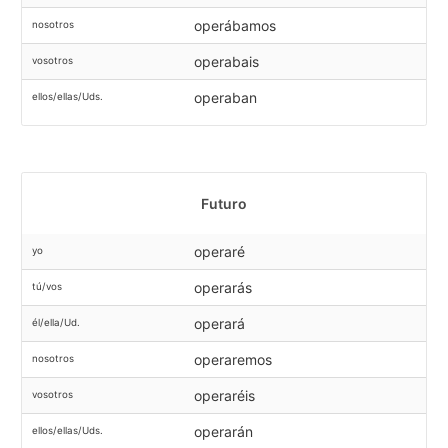
operábamos
nosotros
operabais
vosotros
operaban
ellos/ellas/Uds.
Futuro
operaré
yo
operarás
tú/vos
operará
él/ella/Ud.
operaremos
nosotros
operaréis
vosotros
operarán
ellos/ellas/Uds.