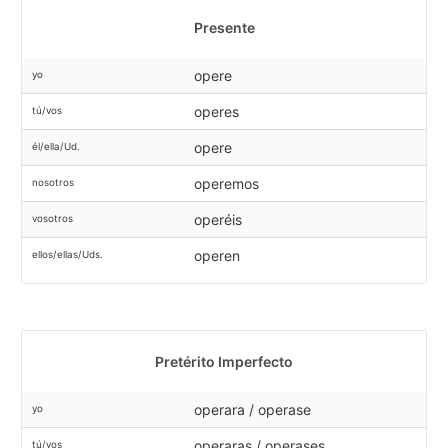
Presente
opere
yo
operes
tú/vos
opere
él/ella/Ud.
operemos
nosotros
operéis
vosotros
operen
ellos/ellas/Uds.
Pretérito Imperfecto
operara / operase
yo
operaras / operases
tú/vos