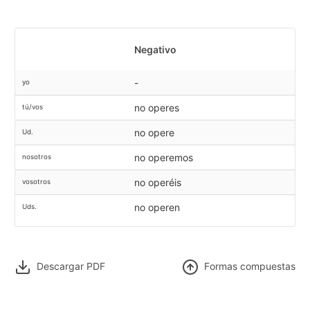
Negativo
-
yo
no operes
tú/vos
no opere
Ud.
no operemos
nosotros
no operéis
vosotros
no operen
Uds.
Descargar PDF
F
ormas compuestas