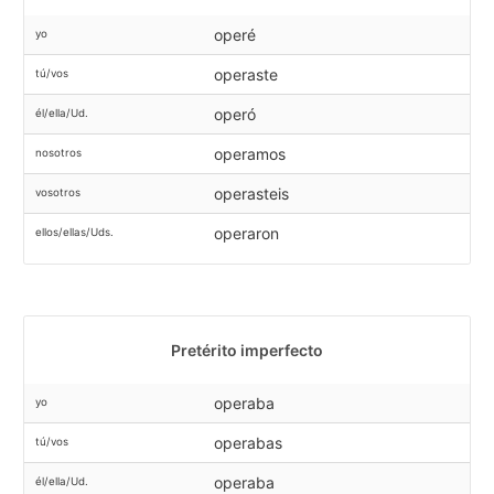
operé
yo
operaste
tú/vos
operó
él/ella/Ud.
operamos
nosotros
operasteis
vosotros
operaron
ellos/ellas/Uds.
Pretérito imperfecto
operaba
yo
operabas
tú/vos
operaba
él/ella/Ud.