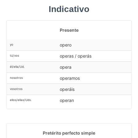
Indicativo
Presente
opero
yo
operas / operás
tú/vos
opera
él/ella/Ud.
operamos
nosotros
operáis
vosotros
operan
ellos/ellas/Uds.
Pretérito perfecto simple