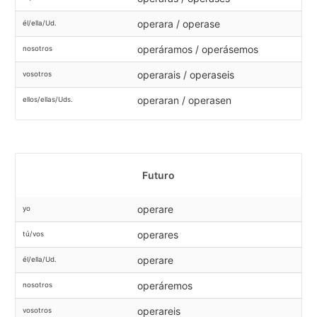
operara / operase
él/ella/Ud.
operáramos / operásemos
nosotros
operarais / operaseis
vosotros
operaran / operasen
ellos/ellas/Uds.
Futuro
operare
yo
operares
tú/vos
operare
él/ella/Ud.
operáremos
nosotros
operareis
vosotros