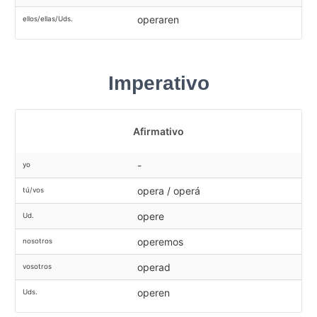
operaren
ellos/ellas/Uds.
Imperativo
Afirmativo
-
yo
opera / operá
tú/vos
opere
Ud.
operemos
nosotros
operad
vosotros
operen
Uds.