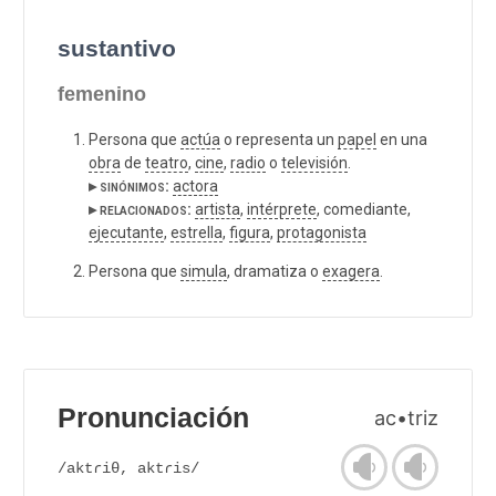
sustantivo
femenino
Persona que
actúa
o representa un
papel
en una
obra
de
teatro
,
cine
,
radio
o
televisión
.
▸ sinónimos:
actora
▸ relacionados:
artista
,
intérprete
, comediante,
ejecutante
,
estrella
,
figura
,
protagonista
Persona que
simula
, dramatiza o
exagera
.
Pronunciación
ac•triz
/aktɾiθ, aktɾis/