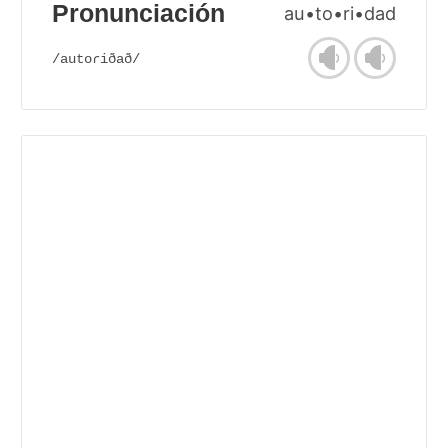
Pronunciación
au•to•ri•dad
/autoɾiðað/