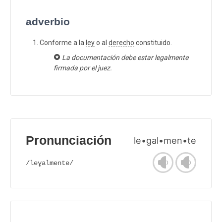
adverbio
Conforme a la
ley
o al
derecho
constituido.
La documentación debe estar legalmente
firmada por el juez.
Pronunciación
le•gal•men•te
/leɣalmente/