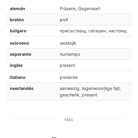
alemán
Präsens, Gegenwart
bretón
prof
búlgaro
присъстващ, сегашен, настоящ
esloveno
sedanjik
esperanto
nuntempo
inglés
present
italiano
presente
neerlandés
aanwezig, tegenwoordige tijd,
geschenk, present
Más