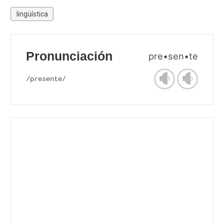
lingüística
Pronunciación
pre•sen•te
/pɾesente/