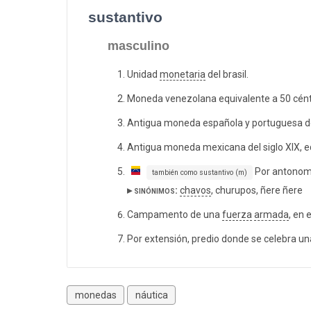
sustantivo
masculino
Unidad
monetaria
del brasil.
Moneda venezolana equivalente a 50 cén
Antigua moneda española y portuguesa de 
Antigua moneda mexicana del siglo XIX, e
Por antonoma
también como sustantivo (m)
▸ sinónimos:
chavos
, churupos, ñere ñere
Campamento de una
fuerza
armada
, en 
Por extensión, predio donde se celebra u
monedas
náutica