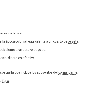
timos de
bolívar
.
la época colonial, equivalente a un cuarto de
peseta
.
quivalente a un octavo de
peso
.
sia, dinero en efectivo.
especial la que incluye los aposentos del
comandante
.
na
feria
.