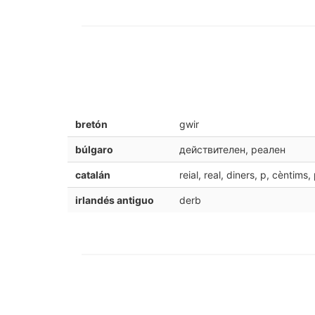
bretón
gwir
búlgaro
действителен, реален
catalán
reial, real, diners, p, cèntims,
irlandés antiguo
derb