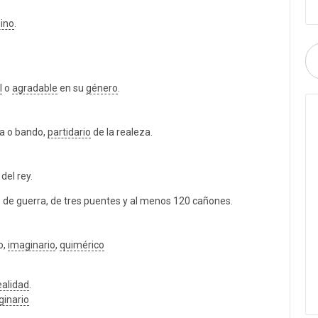
eino
.
l
o
agradable
en su
género
.
a o bando,
partidario
de la realeza.
del rey.
 de guerra, de tres puentes y al menos 120 cañones.
io,
imaginario
,
quimérico
ealidad
.
ginario