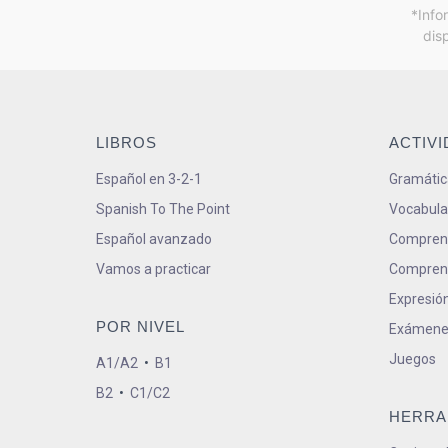
*Info
dis
LIBROS
ACTIV
Español en 3-2-1
Gramátic
Spanish To The Point
Vocabula
Español avanzado
Comprens
Vamos a practicar
Comprens
Expresión
POR NIVEL
Exámene
Juegos
A1/A2
•
B1
B2
•
C1/C2
HERRA