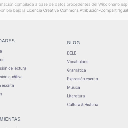
rmación compilada a base de datos procedentes del Wikcionario esp
ponible bajo la
Licencia Creative Commons Atribución-CompartirIgual
IDADES
BLOG
a
DELE
rio
Vocabulario
ión de lectura
Gramática
ión auditiva
Expresión escrita
 escrita
Música
s
Literatura
Cultura & Historia
MIENTAS