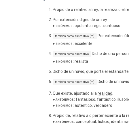
Propio de o relativo al
rey
, la realeza o el
r
Por extensión,
digno
de un rey.
▸ sinónimos:
opulento
,
regio
,
suntuoso
Por extensión,
úti
también como sustantivo (m)
▸ sinónimos:
excelente
Dicho de una person
también como sustantivo
▸ sinónimos:
realista
Dicho de un navío, que porta el
estandarte
Dicho de un navío
también como sustantivo (m)
Que existe, ajustado a la
realidad
.
▸ antónimos:
fantasioso
,
fantástico
, ilusor
▸ sinónimos:
auténtico
,
verdadero
Propio de, relativo a o perteneciente a la
r
▸ antónimos:
conceptual
,
ficticio
,
ideal
,
ima