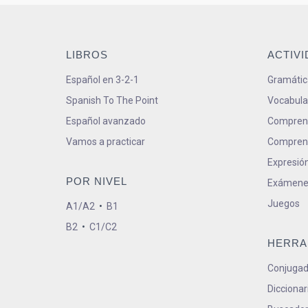
LIBROS
ACTIV
Español en 3-2-1
Gramátic
Spanish To The Point
Vocabula
Español avanzado
Comprens
Vamos a practicar
Comprens
Expresión
POR NIVEL
Exámene
Juegos
A1/A2
•
B1
B2
•
C1/C2
HERRA
Conjugad
Diccionar