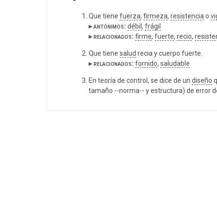
Que tiene
fuerza
,
firmeza
,
resistencia
o
vi
▸ antónimos:
débil
,
frágil
▸ relacionados:
firme
,
fuerte
,
recio
,
resiste
Que tiene
salud
recia y cuerpo fuerte.
▸ relacionados:
fornido
,
saludable
En teoría de control, se dice de un
diseño
q
tamaño --norma-- y estructura) de error 