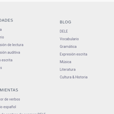
IDADES
BLOG
a
DELE
rio
Vocabulario
ión de lectura
Gramática
ión auditiva
Expresión escrita
 escrita
Música
s
Literatura
Cultura & Historia
MIENTAS
or de verbos
io español