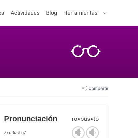
os
Actividades
Blog
Herramientas
Compartir
Pronunciación
ro•bus•to
/roβusto/