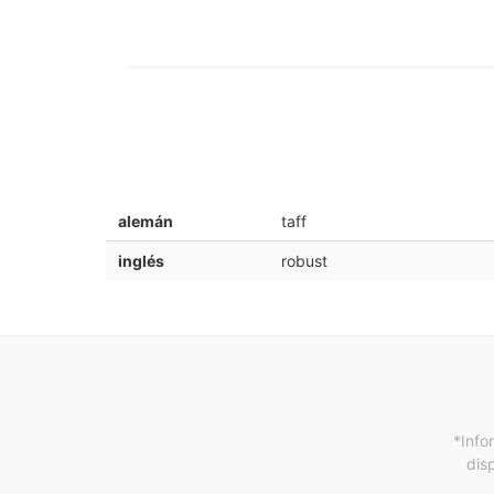
alemán
taff
inglés
robust
*Info
dis