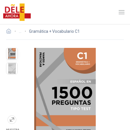
…
Gramática + Vocabulario C1
MUESTRA