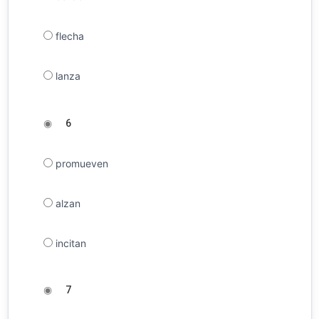
flecha
lanza
◉
6
promueven
alzan
incitan
◉
7