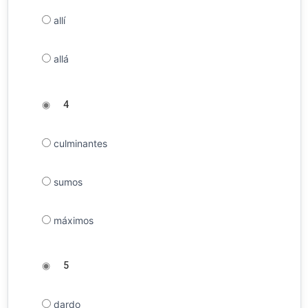
allí
allá
◉
4
culminantes
sumos
máximos
◉
5
dardo