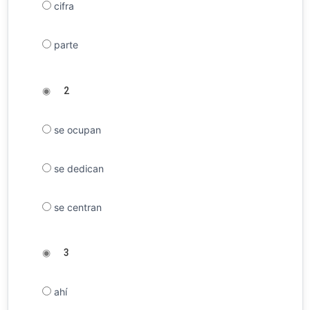
cifra
parte
◉
2
se ocupan
se dedican
se centran
◉
3
ahí