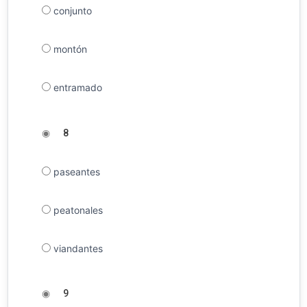
conjunto
montón
entramado
◉
8
paseantes
peatonales
viandantes
◉
9