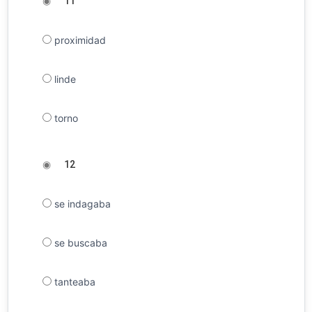
◉
11
proximidad
linde
torno
◉
12
se indagaba
se buscaba
tanteaba