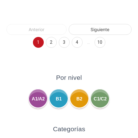
Anterior
Siguiente
1
2
3
4
…
10
Por nivel
A1/A2
B1
B2
C1/C2
Categorías