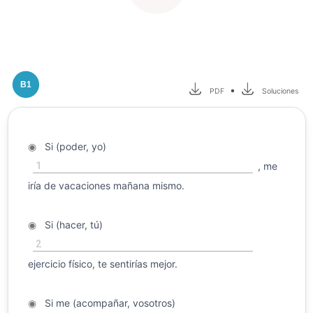
B1
•
PDF
Soluciones
◉
Si (poder, yo)
1
, me
iría de vacaciones mañana mismo.
◉
Si (hacer, tú)
2
ejercicio físico, te sentirías mejor.
◉
Si me (acompañar, vosotros)