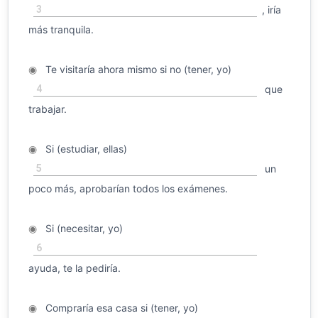
3
, iría
más tranquila.
◉
Te visitaría ahora mismo si no (tener, yo)
4
que
trabajar.
◉
Si (estudiar, ellas)
5
un
poco más, aprobarían todos los exámenes.
◉
Si (necesitar, yo)
6
ayuda, te la pediría.
◉
Compraría esa casa si (tener, yo)