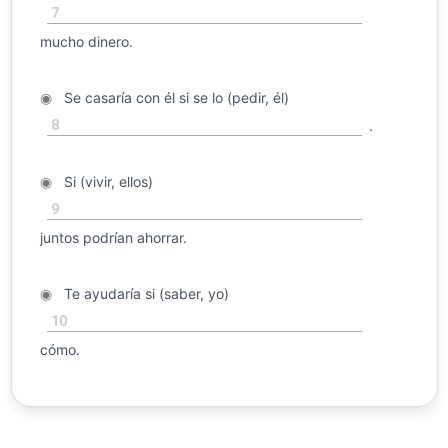
7
mucho dinero.
◉
Se casaría con él si se lo (pedir, él)
8
.
◉
Si (vivir, ellos)
9
juntos podrían ahorrar.
◉
Te ayudaría si (saber, yo)
10
cómo.