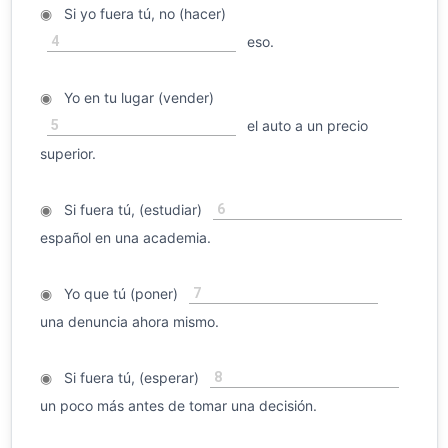
◉
Si yo fuera tú, no (hacer)
4
eso.
◉
Yo en tu lugar (vender)
5
el auto a un precio
superior.
6
◉
Si fuera tú, (estudiar)
español en una academia.
7
◉
Yo que tú (poner)
una denuncia ahora mismo.
8
◉
Si fuera tú, (esperar)
un poco más antes de tomar una decisión.