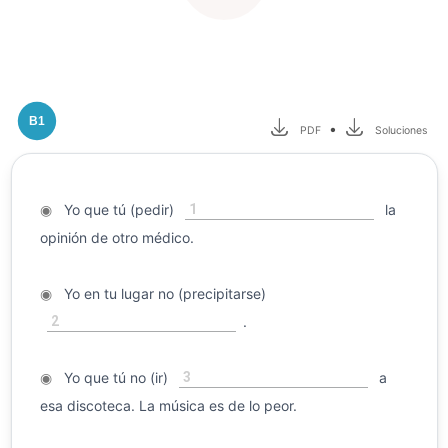
B1
•
PDF
Soluciones
1
◉
Yo que tú (pedir)
la
opinión de otro médico.
◉
Yo en tu lugar no (precipitarse)
2
.
3
◉
Yo que tú no (ir)
a
esa discoteca. La música es de lo peor.