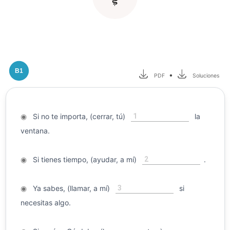
B1
•
PDF
Soluciones
1
◉
Si no te importa, (cerrar, tú)
la
ventana.
2
◉
Si tienes tiempo, (ayudar, a mí)
.
3
◉
Ya sabes, (llamar, a mí)
si
necesitas algo.