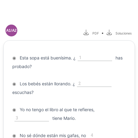
A1/A2
•
PDF
Soluciones
1
◉
Esta sopa está buenísima. ¿
has
probado?
2
◉
Los bebés están llorando. ¿
escuchas?
◉
Yo no tengo el libro al que te refieres,
3
tiene Mario.
4
◉
No sé dónde están mis gafas, no