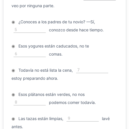
veo por ninguna parte.
◉
¿Conoces a los padres de tu novio? —Sí,
5
conozco desde hace tiempo.
◉
Esos yogures están caducados, no te
6
comas.
7
◉
Todavía no está lista la cena,
estoy preparando ahora.
◉
Esos plátanos están verdes, no nos
8
podemos comer todavía.
9
◉
Las tazas están limpias,
lavé
antes.