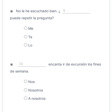
9
◉
No le he escuchado bien. ¿
puede repetir la pregunta?
Me
Te
Lo
10
◉
encanta ir de excursión los fines
de semana.
Nos
Nosotros
A nosotros