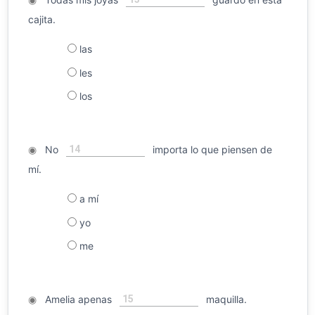
cajita.
las
les
los
14
◉
No
importa lo que piensen de
mí.
a mí
yo
me
15
◉
Amelia apenas
maquilla.