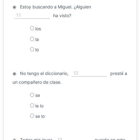
◉
Estoy buscando a Miguel. ¿Alguien
11
ha visto?
los
la
lo
12
◉
No tengo el diccionario,
presté a
un compañero de clase.
se
le lo
se lo
13
◉
Todas mis joyas
guardo en esta