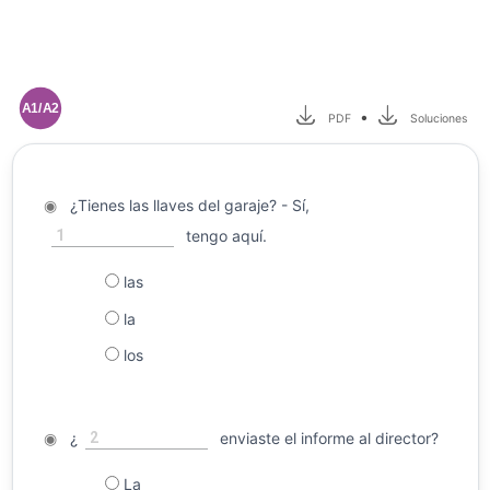
A1/A2
•
PDF
Soluciones
◉
¿Tienes las llaves del garaje? - Sí,
1
tengo aquí.
las
la
los
2
◉
¿
enviaste el informe al director?
La