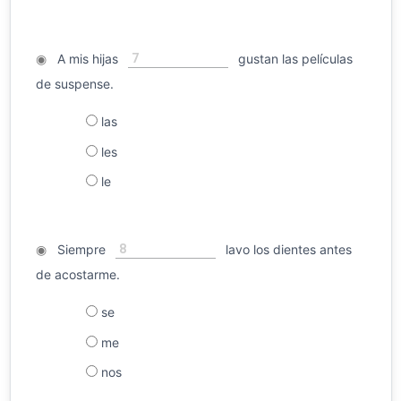
7
◉
A mis hijas
gustan las películas
de suspense.
las
les
le
8
◉
Siempre
lavo los dientes antes
de acostarme.
se
me
nos