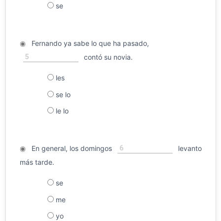
se
◉
Fernando ya sabe lo que ha pasado,
5
contó su novia.
les
se lo
le lo
6
◉
En general, los domingos
levanto
más tarde.
se
me
yo