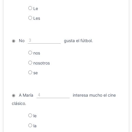
Le
Les
3
◉
No
gusta el fútbol.
nos
nosotros
se
4
◉
A María
interesa mucho el cine
clásico.
le
la