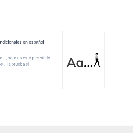
ndicionales en español
lo ..., pero no está permitido.
... la prueba si ...