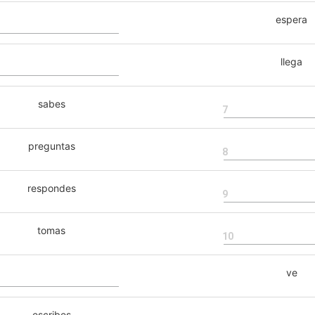
espera
llega
sabes
7
preguntas
8
respondes
9
tomas
10
ve
escribes