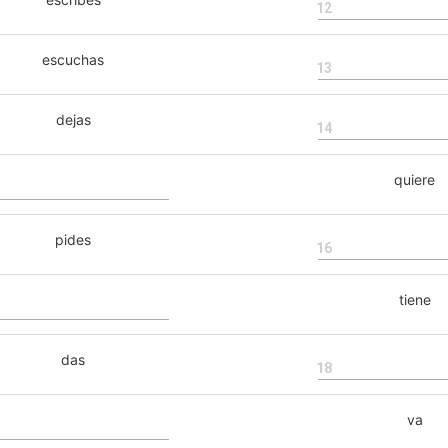
12
escuchas
13
dejas
14
quiere
pides
16
tiene
das
18
va