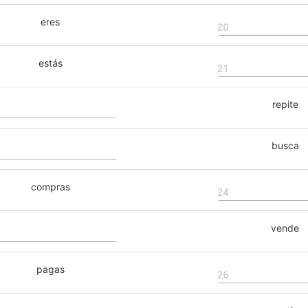
eres
20
estás
21
repite
busca
compras
24
vende
pagas
26