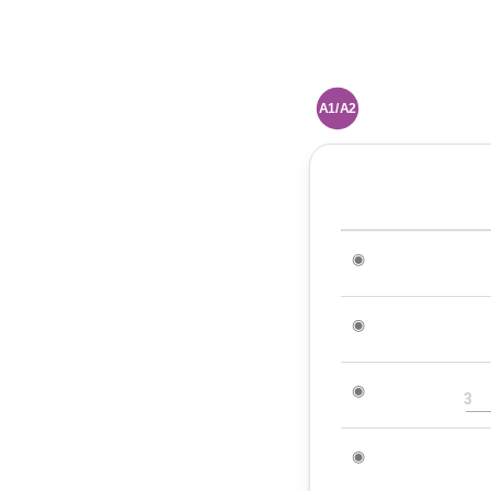
A1/A2
◉
◉
◉
3
◉