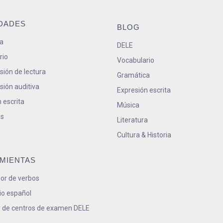
IDADES
BLOG
a
DELE
rio
Vocabulario
ión de lectura
Gramática
ión auditiva
Expresión escrita
 escrita
Música
s
Literatura
Cultura & Historia
MIENTAS
or de verbos
io español
 de centros de examen DELE