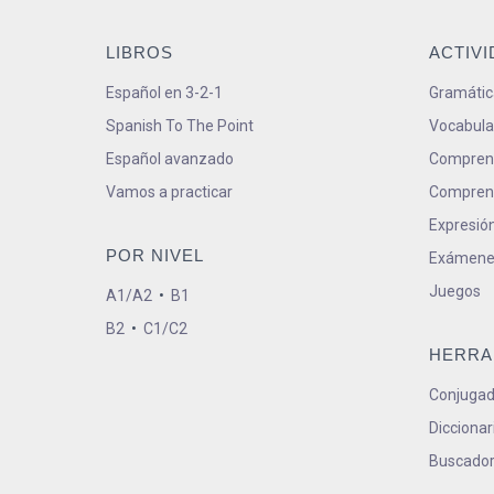
LIBROS
ACTIV
Español en 3-2-1
Gramátic
Spanish To The Point
Vocabula
Español avanzado
Comprens
Vamos a practicar
Comprens
Expresión
POR NIVEL
Exámene
Juegos
A1/A2
•
B1
B2
•
C1/C2
HERRA
Conjugad
Diccionar
Buscador