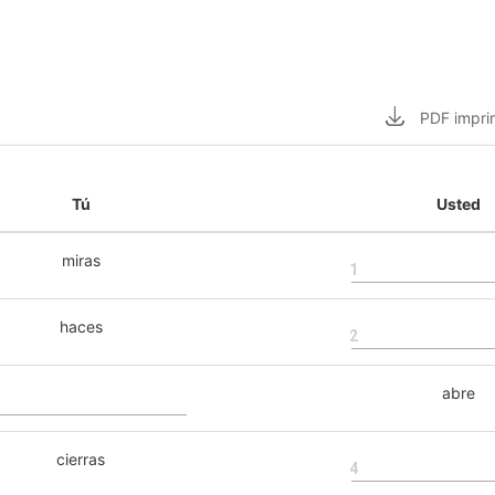
PDF
impri
Tú
Usted
miras
1
haces
2
abre
cierras
4