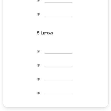
◉
5
Letras
◉
◉
◉
◉