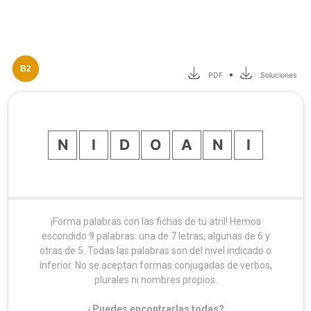
B2
•
PDF
Soluciones
N
I
D
O
A
N
I
¡Forma palabras con las fichas de tu atril! Hemos
escondido 9 palabras: una de 7 letras, algunas de 6 y
otras de 5. Todas las palabras son del nivel indicado o
inferior. No se aceptan formas conjugadas de verbos,
plurales ni nombres propios.
¿Puedes encontrarlas todas?