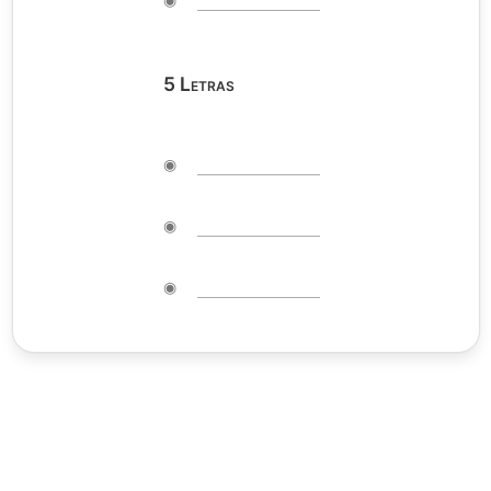
5
Letras
◉
◉
◉