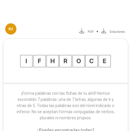
B2
•
PDF
Soluciones
I
F
H
R
O
C
E
¡Forma palabras con las fichas de tu atril! Hemos
escondido 7 palabras: una de 7 letras, algunas de 6 y
otras de 5. Todas las palabras son del nivel indicado o
inferior. No se aceptan formas conjugadas de verbos,
plurales ni nombres propios.
¿Puedes encontrarlas todas?