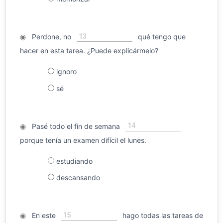
13
◉
Perdone, no
qué tengo que
hacer en esta tarea. ¿Puede explicármelo?
ignoro
sé
14
◉
Pasé todo el fin de semana
porque tenía un examen difícil el lunes.
estudiando
descansando
15
◉
En este
hago todas las tareas de