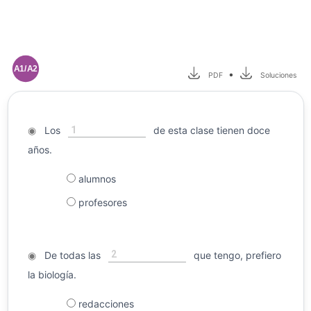
A1/A2
•
PDF
Soluciones
1
◉
Los
de esta clase tienen doce
años.
alumnos
profesores
2
◉
De todas las
que tengo, prefiero
la biología.
redacciones