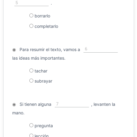
5
.
borrarlo
completarlo
6
◉
Para resumir el texto, vamos a
las ideas más importantes.
tachar
subrayar
7
◉
Si tienen alguna
, levanten la
mano.
pregunta
lección