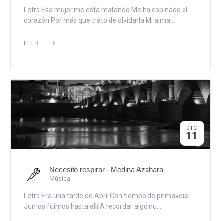
Letra Esa mujer me está matando Me ha espinado el
corazón Por más que trato de olvidarla Mi alma...
LEER
DIC
11
Necesito respirar - Medina Azahara
Música
Letra Era una tarde de Abril Con tiempo de primavera
Juntos fuimos hasta allí A recordar algo nu...