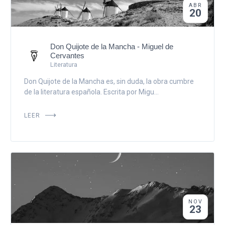
ABR
20
Don Quijote de la Mancha - Miguel de
Cervantes
Literatura
Don Quijote de la Mancha es, sin duda, la obra cumbre
de la literatura española. Escrita por Migu...
LEER
NOV
23