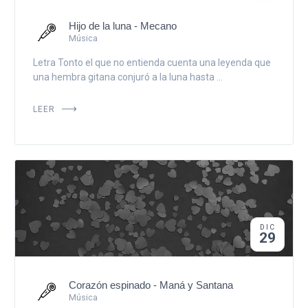
Hijo de la luna - Mecano
Música
Letra Tonto el que no entienda cuenta una leyenda que
una hembra gitana conjuró a la luna hasta ...
LEER
DIC
29
Corazón espinado - Maná y Santana
Música