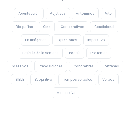
Acentuación
Adjetivos
Antónimos
Arte
Biografías
Cine
Comparativos
Condicional
En imágenes
Expresiones
Imperativo
Película de la semana
Poesía
Por temas
Posesivos
Preposiciones
Pronombres
Refranes
SIELE
Subjuntivo
Tiempos verbales
Verbos
Voz pasiva