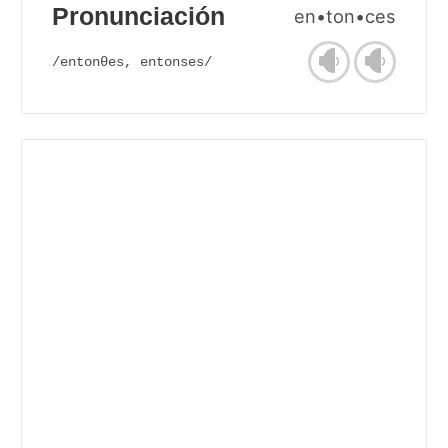
Pronunciación
en•ton•ces
/entonθes, entonses/