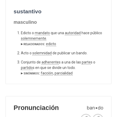
sustantivo
masculino
Edicto o
mandato
que una
autoridad
hace público
solemnemente
.
▸ relacionados:
edicto
Acto o
solemnidad
de publicar un bando.
Conjunto de
adherente
s a una de las
parte
s o
partido
s en que se divide un todo.
▸ sinónimos:
facción
,
parcialidad
Pronunciación
ban•do