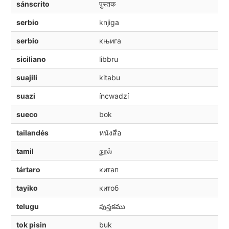
sánscrito
पुस्तक
serbio
knjiga
serbio
књига
siciliano
libbru
suajili
kitabu
suazi
íncwadzí
sueco
bok
tailandés
หนังสือ
tamil
நூல்
tártaro
китап
tayiko
китоб
telugu
పుస్తకము
tok pisin
buk