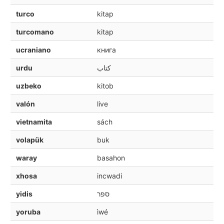
turco
kitap
turcomano
kitap
ucraniano
книга
urdu
کتاب
uzbeko
kitob
valón
live
vietnamita
sách
volapük
buk
waray
basahon
xhosa
incwadi
yidis
ספר
yoruba
ìwé