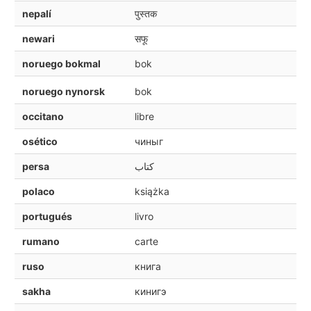
nepalí
पुस्तक
newari
सफू
noruego bokmal
bok
noruego nynorsk
bok
occitano
libre
osético
чиныг
persa
کتاب
polaco
książka
portugués
livro
rumano
carte
ruso
книга
sakha
кинигэ