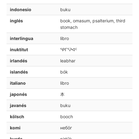
indonesio
buku
inglés
book, omasum, psalterium, third
stomach
interlingua
libro
inuktitut
ᕿᒥᕐᕈᐊᑦ
irlandés
leabhar
islandés
bók
italiano
libro
japonés
本
javanés
buku
kölsch
booch
komi
небӧг
kurdo
pirtûk