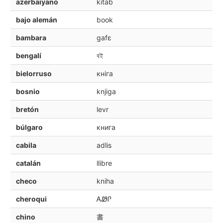
azerbaiyano
kitab
bajo alemán
book
bambara
gafɛ
bengalí
বই
bielorruso
кніга
bosnio
knjiga
bretón
levr
búlgaro
книга
cabila
adlis
catalán
llibre
checo
kniha
cheroqui
ᎪᏪᎵ
chino
書