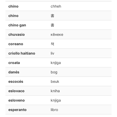
chino
chheh
chino
書
chino gan
書
chuvasio
кĕнеке
coreano
책
criollo haitiano
liv
croata
knjiga
danés
bog
escocés
beuk
eslovaco
kniha
esloveno
knjiga
esperanto
libro