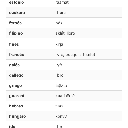
estonio
raamat
euskera
liburu
feroés
bók
filipino
aklát, libro
finés
kirja
francés
livre, bouquin, feuillet
galés
llyfr
gallego
libro
griego
βιβλίο
guaraní
kuatiañeʼẽ
hebreo
ספר
húngaro
könyv
ido
libro