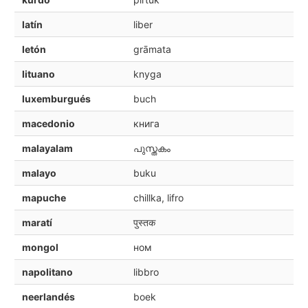
latín
liber
letón
grāmata
lituano
knyga
luxemburgués
buch
macedonio
книга
malayalam
പുസ്തകം
malayo
buku
mapuche
chillka, lifro
maratí
पुस्तक
mongol
ном
napolitano
libbro
neerlandés
boek