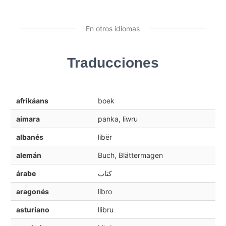
En otros idiomas
Traducciones
afrikáans
boek
aimara
panka, liwru
albanés
libër
alemán
Buch, Blättermagen
árabe
كتاب
aragonés
libro
asturiano
llibru