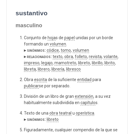
sustantivo
masculino
Conjunto de
hoja
s de
papel
unidas por un borde
formando un
volumen
.
▸ sinónimos:
códice
,
tomo
,
volumen
▸ relacionados:
texto
,
obra
,
folleto
,
revista
,
volante
,
impreso
,
legajo
,
mamotreto
,
libreto
,
librillo
,
librito
,
libreta
,
librero
,
librería
,
libresco
Obra
escrita
de la suficiente
entidad
para
publicar
se por separado.
División de un libro de gran
extensión
, a su vez
habitualmente subdividida en
capítulo
s.
Texto de una
obra
teatral
u
operística
.
▸ sinónimos:
libreto
Figuradamente, cualquier compendio de la que se