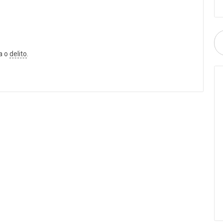
a o
delito
.