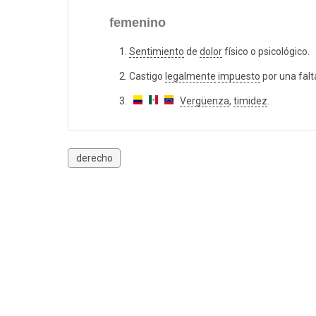
femenino
Sentimiento
de
dolor
físico o psicológico.
Castigo
legalmente
impuesto
por una falt
Vergüenza
,
timidez
.
derecho