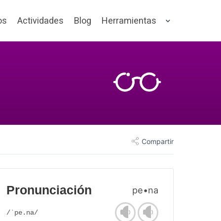
os
Actividades
Blog
Herramientas
Compartir
Pronunciación
pe•na
/ˈpe.na/