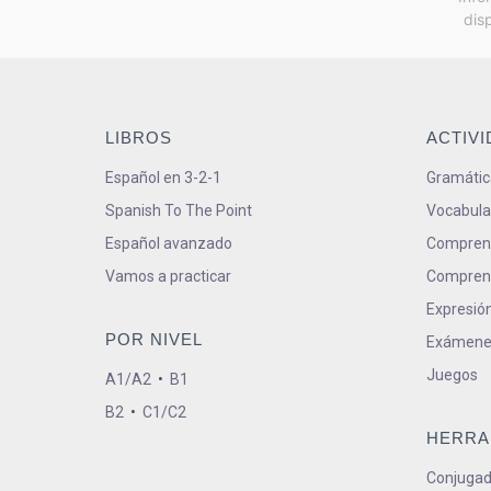
dis
LIBROS
ACTIV
Español en 3-2-1
Gramátic
Spanish To The Point
Vocabula
Español avanzado
Comprens
Vamos a practicar
Comprens
Expresión
POR NIVEL
Exámene
Juegos
A1/A2
•
B1
B2
•
C1/C2
HERRA
Conjugad