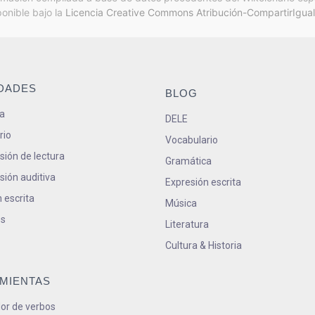
ponible bajo la
Licencia Creative Commons Atribución-CompartirIgual
IDADES
BLOG
a
DELE
rio
Vocabulario
ión de lectura
Gramática
ión auditiva
Expresión escrita
 escrita
Música
s
Literatura
Cultura & Historia
MIENTAS
or de verbos