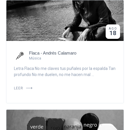
AGO
18
Flaca - Andrés Calamaro
Música
Letra Flaca No me claves tus puñales por la espalda Tan
profundo No me duelen, no me hacen mal ...
LEER