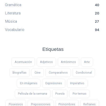
Gramática
40
Literatura
20
Música
27
Vocabulario
94
Etiquetas
Acentuación
Adjetivos
Antónimos
Arte
Biografías
Cine
Comparativos
Condicional
En imágenes
Expresiones
Imperativo
Película de la semana
Poesía
Por temas
Posesivos
Preposiciones
Pronombres
Refranes