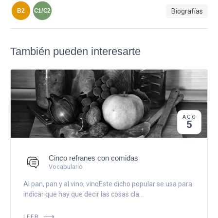
Biografías
B2
C1/C2
También pueden interesarte
AGO
5
Cinco refranes con comidas
Vocabulario
Al pan, pan y al vino, vinoEste dicho popular se usa para
indicar que hay que decir las cosas cla...
LEER