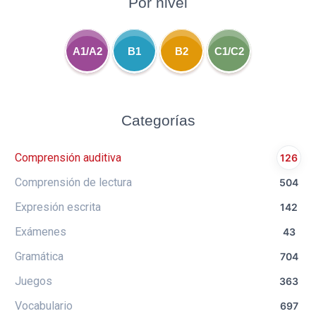
Por nivel
A1/A2
B1
B2
C1/C2
Categorías
Comprensión auditiva
126
Comprensión de lectura
504
Expresión escrita
142
Exámenes
43
Gramática
704
Juegos
363
Vocabulario
697