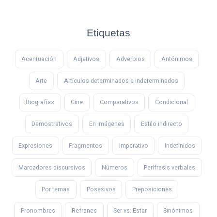
Etiquetas
Acentuación
Adjetivos
Adverbios
Antónimos
Arte
Artículos determinados e indeterminados
Biografías
Cine
Comparativos
Condicional
Demostrativos
En imágenes
Estilo indirecto
Expresiones
Fragmentos
Imperativo
Indefinidos
Marcadores discursivos
Números
Perífrasis verbales
Por temas
Posesivos
Preposiciones
Pronombres
Refranes
Ser vs. Estar
Sinónimos