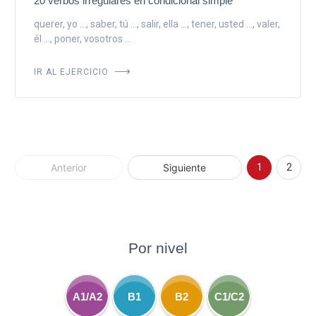
20 verbos irregulares en condicional simple
querer, yo ..., saber, tú ..., salir, ella ..., tener, usted ..., valer,
él ..., poner, vosotros ...
IR AL EJERCICIO
Anterior
Siguiente
1
2
Por nivel
A1/A2
B1
B2
C1/C2