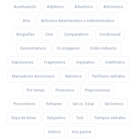
Acentuación
Adjetivos
Adverbios
Antónimos
Arte
Artículos determinados e indeterminados
Biografías
Cine
Comparativos
Condicional
Demostrativos
En imágenes
Estilo indirecto
Expresiones
Fragmentos
Imperativo
Indefinidos
Marcadores discursivos
Números
Perífrasis verbales
Por temas
Posesivos
Preposiciones
Pronombres
Refranes
Ser vs. Estar
Sinónimos
Sopa de letras
Subjuntivo
Test
Tiempos verbales
Verbos
Voz pasiva