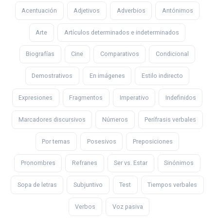
Acentuación
Adjetivos
Adverbios
Antónimos
Arte
Artículos determinados e indeterminados
Biografías
Cine
Comparativos
Condicional
Demostrativos
En imágenes
Estilo indirecto
Expresiones
Fragmentos
Imperativo
Indefinidos
Marcadores discursivos
Números
Perífrasis verbales
Por temas
Posesivos
Preposiciones
Pronombres
Refranes
Ser vs. Estar
Sinónimos
Sopa de letras
Subjuntivo
Test
Tiempos verbales
Verbos
Voz pasiva