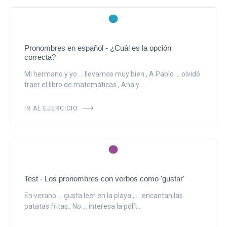
Pronombres en español - ¿Cuál es la opción
correcta?
Mi hermano y yo ... llevamos muy bien., A Pablo ... olvidó
traer el libro de matemáticas., Ana y ...
IR AL EJERCICIO
Test - Los pronombres con verbos como 'gustar'
En verano ... gusta leer en la playa., ... encantan las
patatas fritas., No ... interesa la polít...