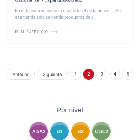
Usos de 'se' - Español avanzado
En esta casa se cenan a eso de las 9 de la noche. ..., En
esa tienda solo se vende productos de c...
IR AL EJERCICIO
Anterior
Siguiente
1
2
3
4
5
Por nivel
A1/A2
B1
B2
C1/C2