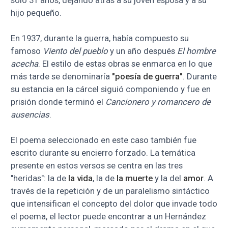
solo 31 años, dejando atrás a su joven esposa y a su
hijo pequeño.
En 1937, durante la guerra, había compuesto su
famoso
Viento del pueblo
y un año después
El hombre
acecha
. El estilo de estas obras se enmarca en lo que
más tarde se denominaría
"poesía de guerra"
. Durante
su estancia en la cárcel siguió componiendo y fue en
prisión donde terminó el
Cancionero y romancero de
ausencias
.
El poema seleccionado en este caso también fue
escrito durante su encierro forzado. La temática
presente en estos versos se centra en las tres
"heridas": la de
la vida
, la de
la muerte
y la del
amor
. A
través de la repetición y de un paralelismo sintáctico
que intensifican el concepto del dolor que invade todo
el poema, el lector puede encontrar a un Hernández