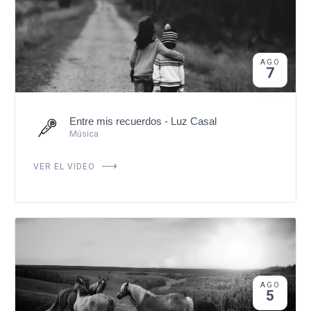
AGO
7
Entre mis recuerdos - Luz Casal
Música
VER EL VIDEO
AGO
5