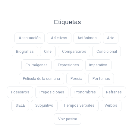
Etiquetas
Acentuación
Adjetivos
Antónimos
Arte
Biografías
Cine
Comparativos
Condicional
En imágenes
Expresiones
Imperativo
Película de la semana
Poesía
Por temas
Posesivos
Preposiciones
Pronombres
Refranes
SIELE
Subjuntivo
Tiempos verbales
Verbos
Voz pasiva