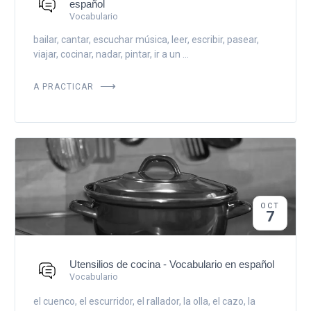
español
Vocabulario
bailar, cantar, escuchar música, leer, escribir, pasear,
viajar, cocinar, nadar, pintar, ir a un ...
A PRACTICAR
OCT
7
Utensilios de cocina - Vocabulario en español
Vocabulario
el cuenco, el escurridor, el rallador, la olla, el cazo, la