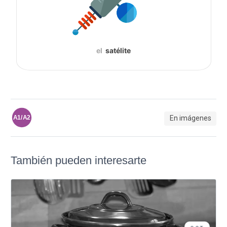
el
satélite
En imágenes
A1/A2
También pueden interesarte