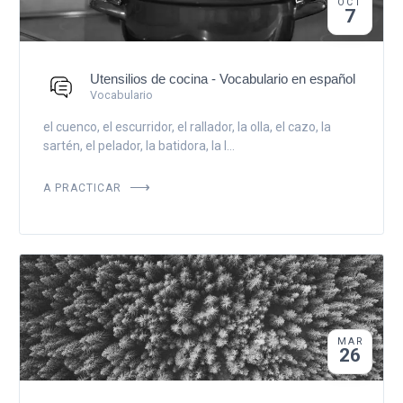
OCT
7
Utensilios de cocina - Vocabulario en español
Vocabulario
el cuenco, el escurridor, el rallador, la olla, el cazo, la
sartén, el pelador, la batidora, la l...
A PRACTICAR
MAR
26