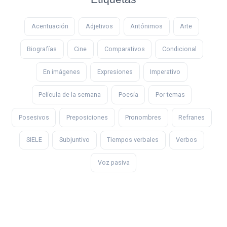
Acentuación
Adjetivos
Antónimos
Arte
Biografías
Cine
Comparativos
Condicional
En imágenes
Expresiones
Imperativo
Película de la semana
Poesía
Por temas
Posesivos
Preposiciones
Pronombres
Refranes
SIELE
Subjuntivo
Tiempos verbales
Verbos
Voz pasiva