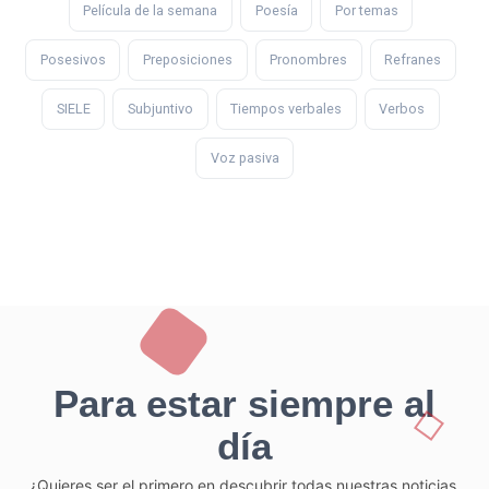
Película de la semana
Poesía
Por temas
Posesivos
Preposiciones
Pronombres
Refranes
SIELE
Subjuntivo
Tiempos verbales
Verbos
Voz pasiva
Para estar siempre al
día
¿Quieres ser el primero en descubrir todas nuestras noticias,