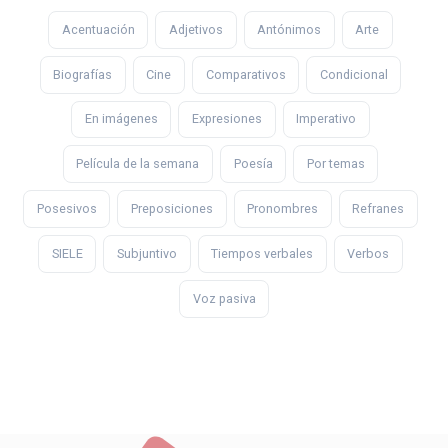
Acentuación
Adjetivos
Antónimos
Arte
Biografías
Cine
Comparativos
Condicional
En imágenes
Expresiones
Imperativo
Película de la semana
Poesía
Por temas
Posesivos
Preposiciones
Pronombres
Refranes
SIELE
Subjuntivo
Tiempos verbales
Verbos
Voz pasiva