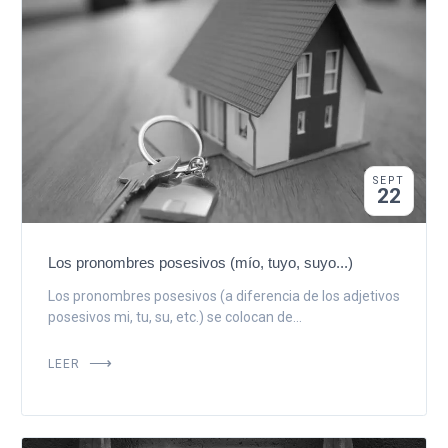
SEPT
22
Los pronombres posesivos (mío, tuyo, suyo...)
Los pronombres posesivos (a diferencia de los adjetivos
posesivos mi, tu, su, etc.) se colocan de...
LEER