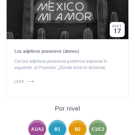
SEPT
17
Los adjetivos posesivos (átonos)
Con los adjetivos posesivos podemos expresar lo
siguiente: a) Posesión: ¿Dónde está mi diccionar...
LEER
Por nivel
A1/A2
B1
B2
C1/C2