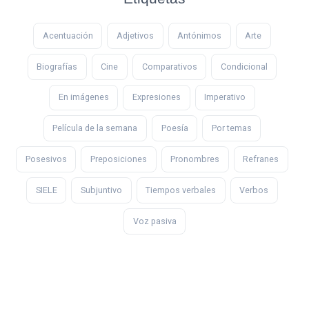
Acentuación
Adjetivos
Antónimos
Arte
Biografías
Cine
Comparativos
Condicional
En imágenes
Expresiones
Imperativo
Película de la semana
Poesía
Por temas
Posesivos
Preposiciones
Pronombres
Refranes
SIELE
Subjuntivo
Tiempos verbales
Verbos
Voz pasiva