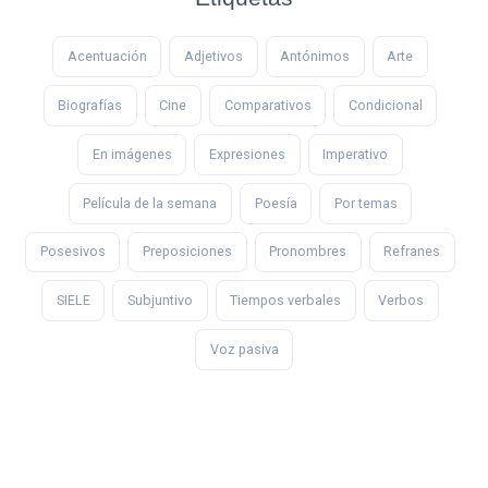
Acentuación
Adjetivos
Antónimos
Arte
Biografías
Cine
Comparativos
Condicional
En imágenes
Expresiones
Imperativo
Película de la semana
Poesía
Por temas
Posesivos
Preposiciones
Pronombres
Refranes
SIELE
Subjuntivo
Tiempos verbales
Verbos
Voz pasiva