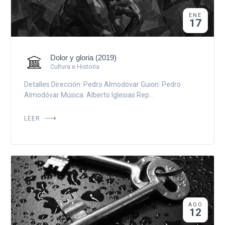
ENE
17
Dolor y gloria (2019)
Cultura e Historia
Detalles Dirección: Pedro Almodóvar Guion: Pedro
Almodóvar Música: Alberto Iglesias Rep...
LEER
AGO
12