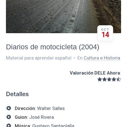
OCT
14
Diarios de motocicleta (2004)
Material para aprender español
•
En
Cultura e Historia
Valoración DELE Ahora
:
Detalles
Dirección:
Walter Salles
Guion:
José Rivera
Música:
Gustavo Santaolalla