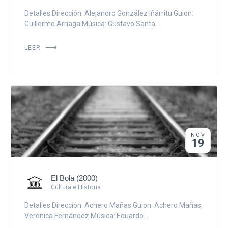
Detalles Dirección: Alejandro González Iñárritu Guion:
Guillermo Arriaga Música: Gustavo Santa...
LEER
NOV
19
El Bola (2000)
Cultura e Historia
Detalles Dirección: Achero Mañas Guion: Achero Mañas,
Verónica Fernández Música: Eduardo...