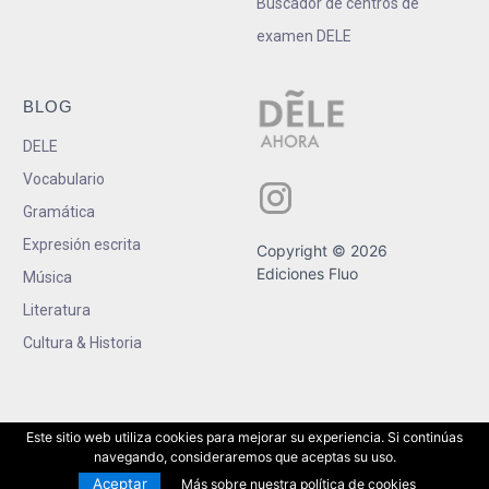
Buscador de centros de
examen DELE
BLOG
DELE
Vocabulario
Gramática
Expresión escrita
Copyright © 2026
Ediciones Fluo
Música
Literatura
Cultura & Historia
Este sitio web utiliza cookies para mejorar su experiencia. Si continúas
navegando, consideraremos que aceptas su uso.
Aceptar
Más sobre nuestra política de cookies