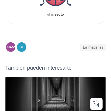
el
insecto
En imágenes
A1/A2
B1
También pueden interesarte
ABR
14