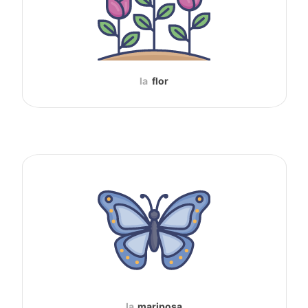
la
flor
la
mariposa