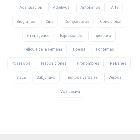
Acentuación
Adjetivos
Antónimos
Arte
Biografías
Cine
Comparativos
Condicional
En imágenes
Expresiones
Imperativo
Película de la semana
Poesía
Por temas
Posesivos
Preposiciones
Pronombres
Refranes
SIELE
Subjuntivo
Tiempos verbales
Verbos
Voz pasiva