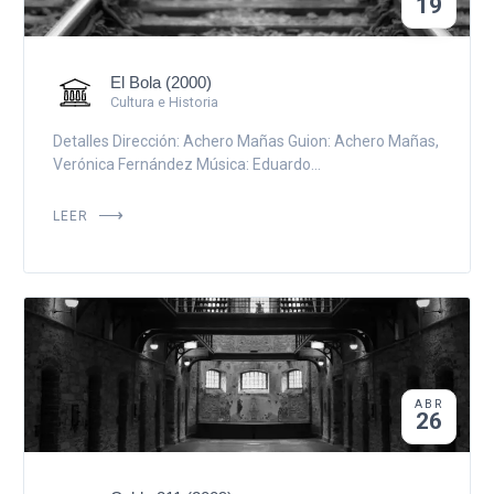
19
El Bola (2000)
Cultura e Historia
Detalles Dirección: Achero Mañas Guion: Achero Mañas,
Verónica Fernández Música: Eduardo...
LEER
ABR
26