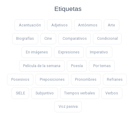
Etiquetas
Acentuación
Adjetivos
Antónimos
Arte
Biografías
Cine
Comparativos
Condicional
En imágenes
Expresiones
Imperativo
Película de la semana
Poesía
Por temas
Posesivos
Preposiciones
Pronombres
Refranes
SIELE
Subjuntivo
Tiempos verbales
Verbos
Voz pasiva