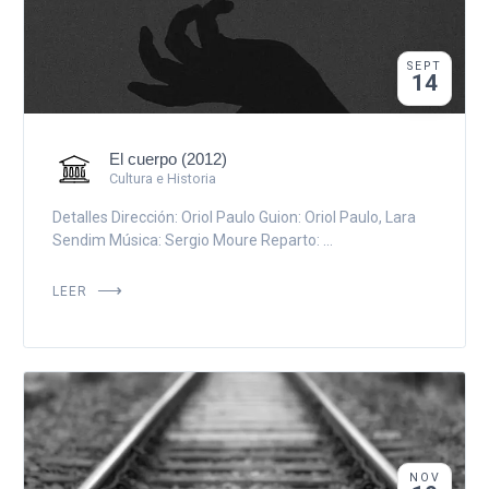
SEPT
14
El cuerpo (2012)
Cultura e Historia
Detalles Dirección: Oriol Paulo Guion: Oriol Paulo, Lara
Sendim Música: Sergio Moure Reparto: ...
LEER
NOV