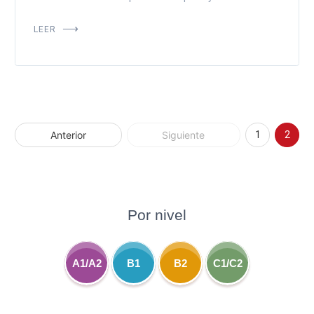
LEER
Anterior
Siguiente
1
2
Por nivel
A1/A2
B1
B2
C1/C2