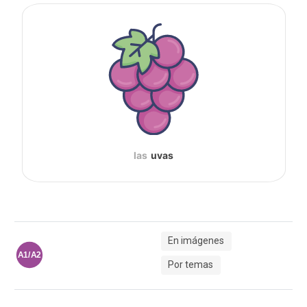
las
uvas
En imágenes
A1/A2
Por temas