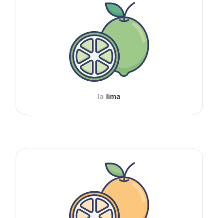
la
lima