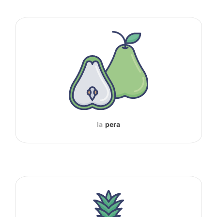
la
pera