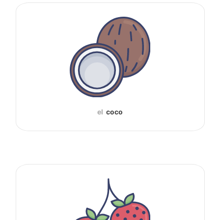
el
coco