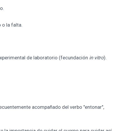
o.
o la falta.
a experimental de laboratorio (fecundación
in vitro
).
frecuentemente acompañado del verbo "entonar",
e la importancia de cuidar el cuerpo para cuidar así