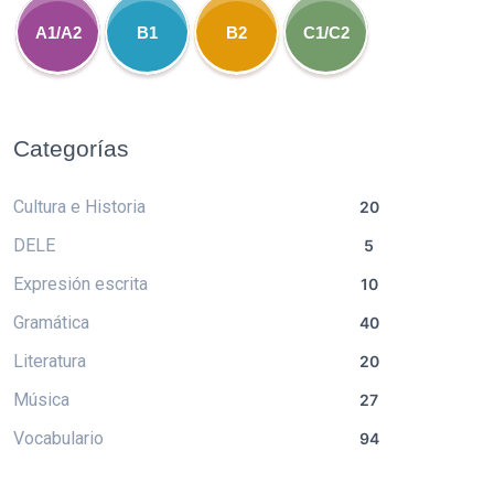
A1/A2
B1
B2
C1/C2
Categorías
Cultura e Historia
20
DELE
5
Expresión escrita
10
Gramática
40
Literatura
20
Música
27
Vocabulario
94