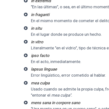
in extremis
"En las últimas", o sea, en el último moment
in fraganti
En el mismo momento de cometer el delito 
in situ
En el lugar donde se produce un hecho.
in vitro
Literalmente "en el vidrio", tipo de técnic
ipso facto
En el acto, inmediatamente.
lapsus linguae
Error lingüístico, error cometido al hablar.
mea culpa
Usado cuando se admite la propia culpa, 
"entonar el
mea culpa".
mens sana in corpore sano
"Una mente sana en un cuerpo sano", o sobr