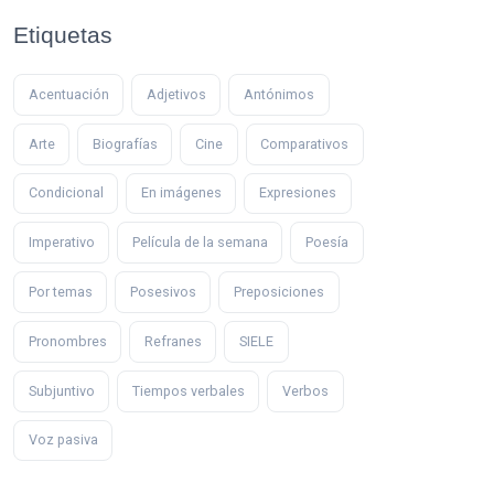
Etiquetas
Acentuación
Adjetivos
Antónimos
Arte
Biografías
Cine
Comparativos
Condicional
En imágenes
Expresiones
Imperativo
Película de la semana
Poesía
Por temas
Posesivos
Preposiciones
Pronombres
Refranes
SIELE
Subjuntivo
Tiempos verbales
Verbos
Voz pasiva