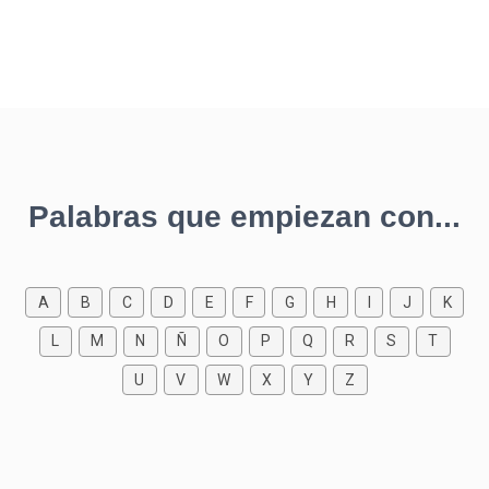
Palabras que empiezan con...
A
B
C
D
E
F
G
H
I
J
K
L
M
N
Ñ
O
P
Q
R
S
T
U
V
W
X
Y
Z