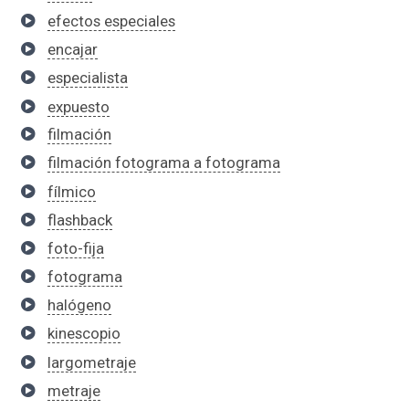
efectos especiales
encajar
especialista
expuesto
filmación
filmación fotograma a fotograma
fílmico
flashback
foto-fija
fotograma
halógeno
kinescopio
largometraje
metraje