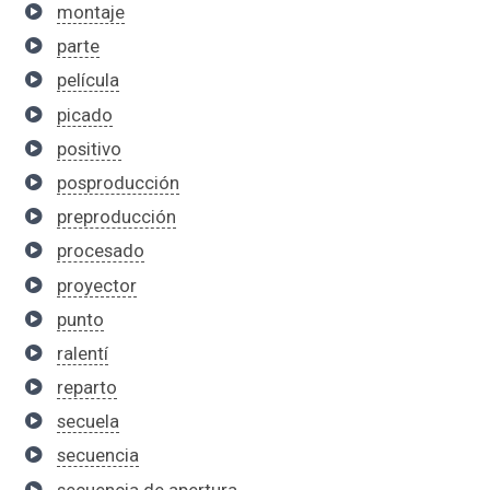
montaje
parte
película
picado
positivo
posproducción
preproducción
procesado
proyector
punto
ralentí
reparto
secuela
secuencia
secuencia de apertura