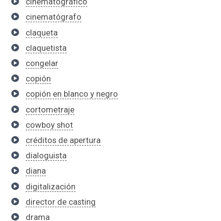
cinematográfico
cinematógrafo
claqueta
claquetista
congelar
copión
copión en blanco y negro
cortometraje
cowboy shot
créditos de apertura
dialoguista
diana
digitalización
director de casting
drama