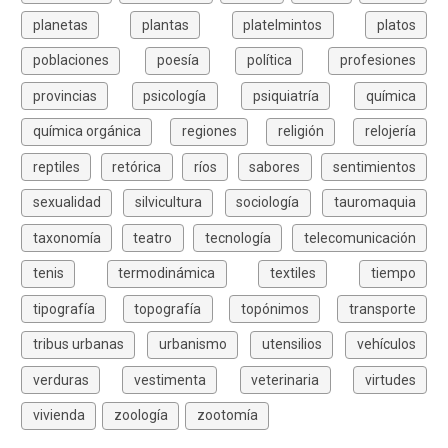
planetas
plantas
platelmintos
platos
poblaciones
poesía
política
profesiones
provincias
psicología
psiquiatría
química
química orgánica
regiones
religión
relojería
reptiles
retórica
ríos
sabores
sentimientos
sexualidad
silvicultura
sociología
tauromaquia
taxonomía
teatro
tecnología
telecomunicación
tenis
termodinámica
textiles
tiempo
tipografía
topografía
topónimos
transporte
tribus urbanas
urbanismo
utensilios
vehículos
verduras
vestimenta
veterinaria
virtudes
vivienda
zoología
zootomía