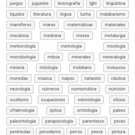
juegos
juguetes
lexicografía
lgbt
lingüística
líquidos
literatura
lógica
lucha
malabarismo
mamíferos
mares
matemáticas
materiales
mecánica
medicina
meses
metalurgia
meteorología
metrología
micología
microbiología
milicia
minerales
mineralogía
minería
mitología
mobiliario
moluscos
monedas
música
naipes
natación
náutica
neurología
números
numismática
nutrición
ocultismo
ocupaciones
odontología
oficios
oftalmología
óptica
ornitología
países
paleontología
parapsicología
parentesco
peces
penínsulas
periodismo
perros
pesca
pintura