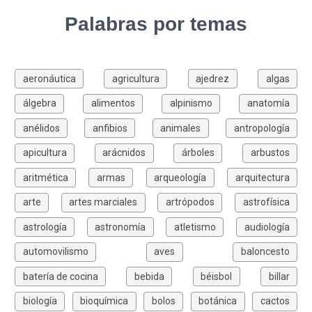
Palabras por temas
aeronáutica
agricultura
ajedrez
algas
álgebra
alimentos
alpinismo
anatomía
anélidos
anfibios
animales
antropología
apicultura
arácnidos
árboles
arbustos
aritmética
armas
arqueología
arquitectura
arte
artes marciales
artrópodos
astrofísica
astrología
astronomía
atletismo
audiología
automovilismo
aves
baloncesto
batería de cocina
bebida
béisbol
billar
biología
bioquímica
bolos
botánica
cactos