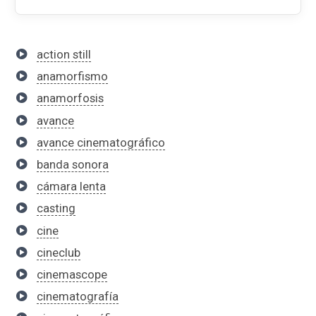
action still
anamorfismo
anamorfosis
avance
avance cinematográfico
banda sonora
cámara lenta
casting
cine
cineclub
cinemascope
cinematografía