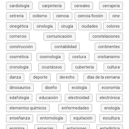
cardiología
carpintería
cereales
cerrajería
cetrería
ciclismo
ciencia
ciencia ficción
cine
cinegética
cinología
cirugía
ciudades
colores
comercio
comunicación
constelaciones
construcción
contabilidad
continentes
cosmética
cosmología
costura
cristianismo
cronología
crustáceos
cubertería
cultura
danza
deporte
derecho
días de la semana
dinosaurios
diseño
ecología
economía
edafología
educación
electricidad
electrónica
elementos químicos
enfermedades
enología
enseñanza
entomología
equitación
escultura
esgrima
especias
estaciones
estadística