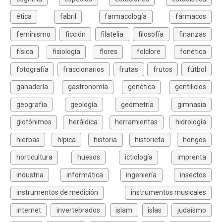
ética
fabril
farmacología
fármacos
feminismo
ficción
filatelia
filosofía
finanzas
física
fisiología
flores
folclore
fonética
fotografía
fraccionarios
frutas
frutos
fútbol
ganadería
gastronomía
genética
gentilicios
geografía
geología
geometría
gimnasia
glotónimos
heráldica
herramientas
hidrología
hierbas
hípica
historia
historieta
hongos
horticultura
huesos
ictiología
imprenta
industria
informática
ingeniería
insectos
instrumentos de medición
instrumentos musicales
internet
invertebrados
islam
islas
judaísmo