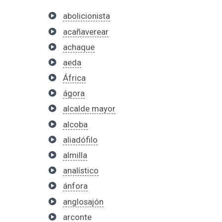
abolicionista
acañaverear
achaque
aeda
África
ágora
alcalde mayor
alcoba
aliadófilo
almilla
analístico
ánfora
anglosajón
arconte