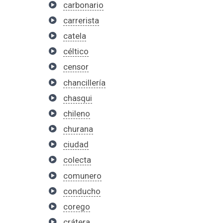
carbonario
carrerista
catela
céltico
censor
chancillería
chasqui
chileno
churana
ciudad
colecta
comunero
conducho
corego
crátera