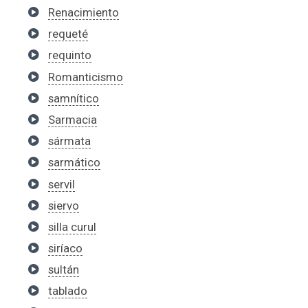
Renacimiento
requeté
requinto
Romanticismo
samnítico
Sarmacia
sármata
sarmático
servil
siervo
silla curul
siríaco
sultán
tablado