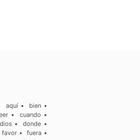
•
aquí
•
bien
•
eer
•
cuando
•
dios
•
donde
•
•
favor
•
fuera
•