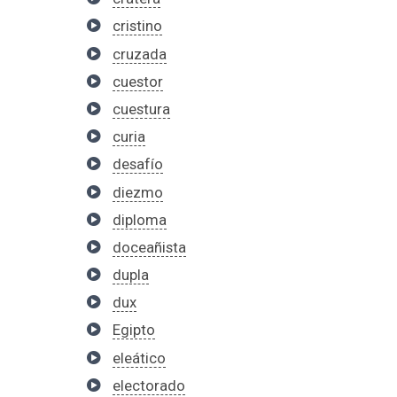
cristino
cruzada
cuestor
cuestura
curia
desafío
diezmo
diploma
doceañista
dupla
dux
Egipto
eleático
electorado