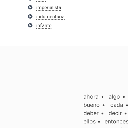
imperialista
indumentaria
infante
ahora
•
algo
bueno
•
cada
deber
•
decir
ellos
•
entonce