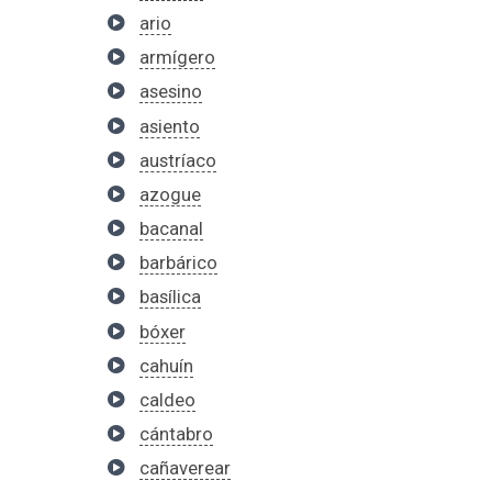
ario
armígero
asesino
asiento
austríaco
azogue
bacanal
barbárico
basílica
bóxer
cahuín
caldeo
cántabro
cañaverear