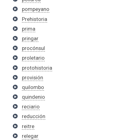
pompeyano
Prehistoria
prima
pringar
procónsul
proletario
protohistoria
provisión
quilombo
quindenio
reciario
reducción
reitre
relegar