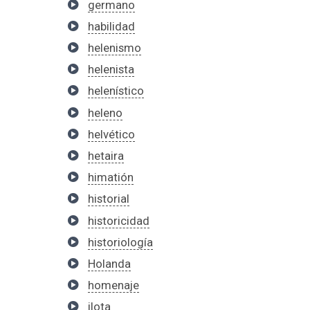
germano
habilidad
helenismo
helenista
helenístico
heleno
helvético
hetaira
himatión
historial
historicidad
historiología
Holanda
homenaje
ilota