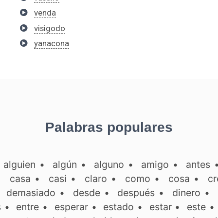
venda
visigodo
yanacona
Palabras populares
•
alguien
•
algún
•
alguno
•
amigo
•
antes
•
casa
•
casi
•
claro
•
como
•
cosa
•
cr
•
demasiado
•
desde
•
después
•
dinero
•
s
•
entre
•
esperar
•
estado
•
estar
•
este