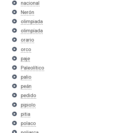
nacional
Nerón
olimpiada
olimpíada
orario
orco
paje
Paleolítico
palio
peán
pedido
pipiolo
pitia
polaco
poliarca