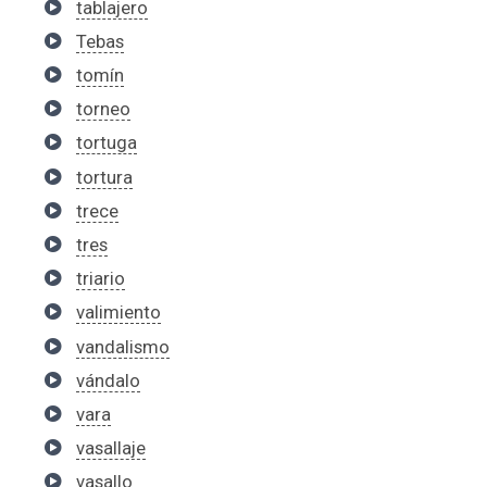
tablajero
Tebas
tomín
torneo
tortuga
tortura
trece
tres
triario
valimiento
vandalismo
vándalo
vara
vasallaje
vasallo