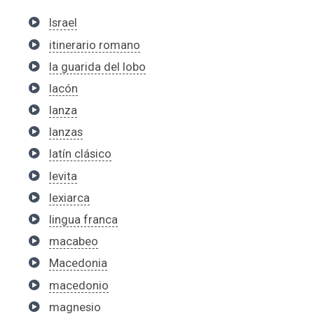
Israel
itinerario romano
la guarida del lobo
lacón
lanza
lanzas
latín clásico
levita
lexiarca
lingua franca
macabeo
Macedonia
macedonio
magnesio