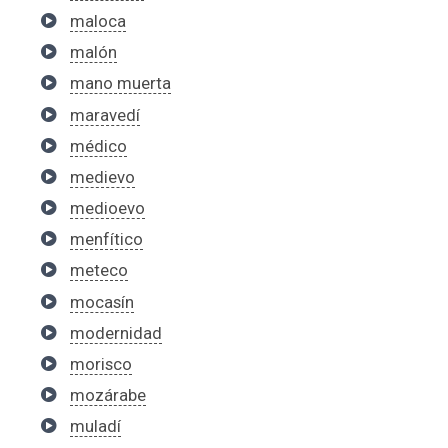
maloca
malón
mano muerta
maravedí
médico
medievo
medioevo
menfítico
meteco
mocasín
modernidad
morisco
mozárabe
muladí