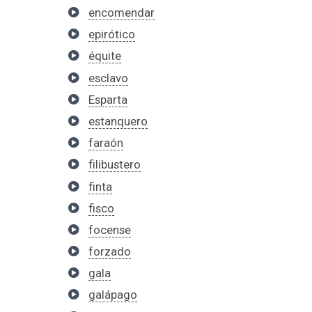
encomendar
epirótico
équite
esclavo
Esparta
estanquero
faraón
filibustero
finta
fisco
focense
forzado
gala
galápago