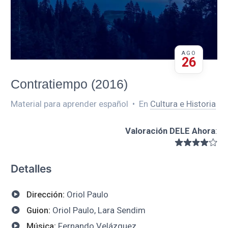
AGO
26
Contratiempo (2016)
Material para aprender español
•
En
Cultura e Historia
Valoración DELE Ahora
:
Detalles
Dirección:
Oriol Paulo
Guion:
Oriol Paulo, Lara Sendim
Música:
Fernando Velázquez