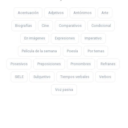
Acentuación
Adjetivos
Antónimos
Arte
Biografías
Cine
Comparativos
Condicional
En imágenes
Expresiones
Imperativo
Película de la semana
Poesía
Por temas
Posesivos
Preposiciones
Pronombres
Refranes
SIELE
Subjuntivo
Tiempos verbales
Verbos
Voz pasiva