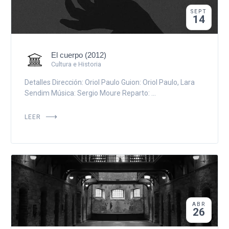
SEPT
14
El cuerpo (2012)
Cultura e Historia
Detalles Dirección: Oriol Paulo Guion: Oriol Paulo, Lara
Sendim Música: Sergio Moure Reparto: ...
LEER
ABR
26