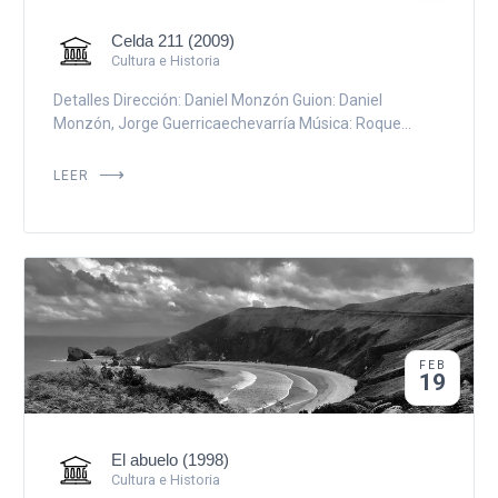
Celda 211 (2009)
Cultura e Historia
Detalles Dirección: Daniel Monzón Guion: Daniel
Monzón, Jorge Guerricaechevarría Música: Roque...
LEER
FEB
19
El abuelo (1998)
Cultura e Historia