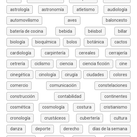
astrología
astronomía
atletismo
audiología
automovilismo
aves
baloncesto
batería de cocina
bebida
béisbol
billar
biología
bioquímica
bolos
botánica
cactos
cardiología
carpintería
cereales
cerrajería
cetrería
ciclismo
ciencia
ciencia ficción
cine
cinegética
cinología
cirugía
ciudades
colores
comercio
comunicación
constelaciones
construcción
contabilidad
continentes
cosmética
cosmología
costura
cristianismo
cronología
crustáceos
cubertería
cultura
danza
deporte
derecho
días de la semana