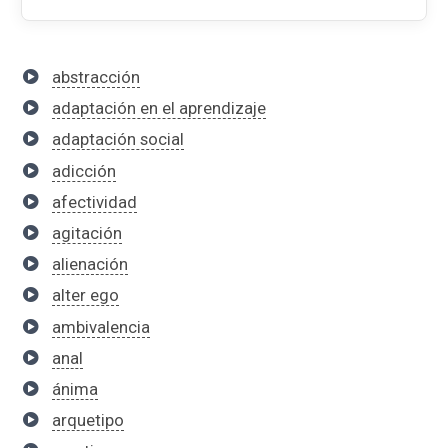
abstracción
adaptación en el aprendizaje
adaptación social
adicción
afectividad
agitación
alienación
alter ego
ambivalencia
anal
ánima
arquetipo