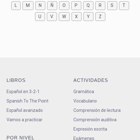
L
M
N
Ñ
O
P
Q
R
S
T
U
V
W
X
Y
Z
LIBROS
ACTIVIDADES
Español en 3-2-1
Gramática
Spanish To The Point
Vocabulario
Español avanzado
Comprensión de lectura
Vamos a practicar
Comprensión auditiva
Expresión escrita
POR NIVEL
Exámenes