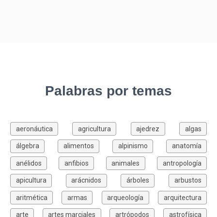
Palabras por temas
aeronáutica
agricultura
ajedrez
algas
álgebra
alimentos
alpinismo
anatomía
anélidos
anfibios
animales
antropología
apicultura
arácnidos
árboles
arbustos
aritmética
armas
arqueología
arquitectura
arte
artes marciales
artrópodos
astrofísica