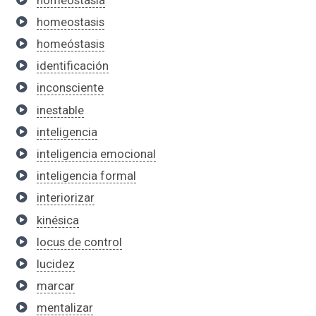
homeostasis
homeóstasis
identificación
inconsciente
inestable
inteligencia
inteligencia emocional
inteligencia formal
interiorizar
kinésica
locus de control
lucidez
marcar
mentalizar