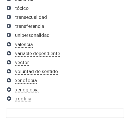
tóxico
transexualidad
transferencia
unipersonalidad
valencia
variable dependiente
vector
voluntad de sentido
xenofobia
xenoglosia
zoofilia