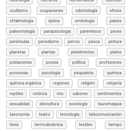
neurología
números
numismática
nutrición
ocultismo
ocupaciones
odontología
oficios
oftalmología
óptica
ornitología
países
paleontología
parapsicología
parentesco
peces
penínsulas
periodismo
perros
pesca
pintura
planetas
plantas
platelmintos
platos
poblaciones
poesía
política
profesiones
provincias
psicología
psiquiatría
química
química orgánica
regiones
religión
relojería
reptiles
retórica
ríos
sabores
sentimientos
sexualidad
silvicultura
sociología
tauromaquia
taxonomía
teatro
tecnología
telecomunicación
tenis
termodinámica
textiles
tiempo