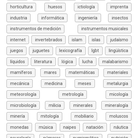
horticultura
huesos
ictiología
imprenta
industria
informática
ingeniería
insectos
instrumentos de medición
instrumentos musicales
internet
invertebrados
islam
islas
judaísmo
juegos
juguetes
lexicografía
lgbt
lingüística
líquidos
literatura
lógica
lucha
malabarismo
mamíferos
mares
matemáticas
materiales
mecánica
medicina
meses
metalurgia
meteorología
metrología
micología
microbiología
milicia
minerales
mineralogía
minería
mitología
mobiliario
moluscos
monedas
música
naipes
natación
náutica