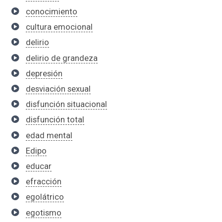
conocimiento
cultura emocional
delirio
delirio de grandeza
depresión
desviación sexual
disfunción situacional
disfunción total
edad mental
Edipo
educar
efracción
egolátrico
egotismo