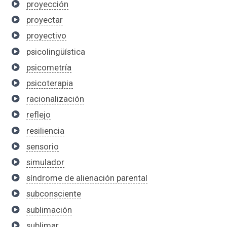
proyección
proyectar
proyectivo
psicolingüística
psicometría
psicoterapia
racionalización
reflejo
resiliencia
sensorio
simulador
síndrome de alienación parental
subconsciente
sublimación
sublimar