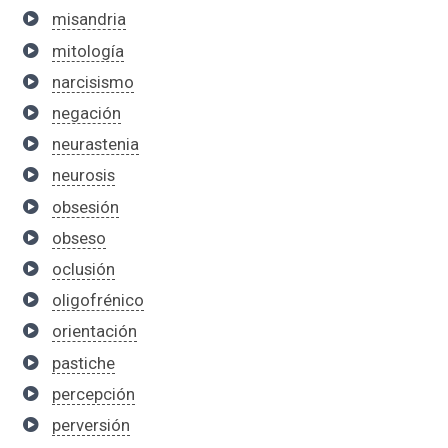
misandria
mitología
narcisismo
negación
neurastenia
neurosis
obsesión
obseso
oclusión
oligofrénico
orientación
pastiche
percepción
perversión