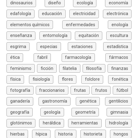
dinosaurios
diseño
ecología
economía
edafología
educación
electricidad
electrónica
elementos químicos
enfermedades
enología
enseñanza
entomología
equitación
escultura
esgrima
especias
estaciones
estadística
ética
fabril
farmacología
fármacos
feminismo
ficción
filatelia
filosofía
finanzas
física
fisiología
flores
folclore
fonética
fotografía
fraccionarios
frutas
frutos
fútbol
ganadería
gastronomía
genética
gentilicios
geografía
geología
geometría
gimnasia
glotónimos
heráldica
herramientas
hidrología
hierbas
hípica
historia
historieta
hongos