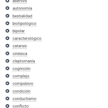
asertivo
autonomía
bestialidad
biotipológico
bipolar
caracterológico
catarsis
cinésica
cleptomanía
cognición
complejo
compulsivo
condición
conductismo
conflicto