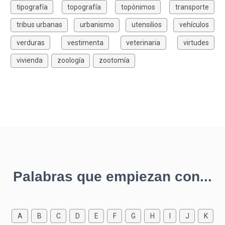
tipografía
topografía
topónimos
transporte
tribus urbanas
urbanismo
utensilios
vehículos
verduras
vestimenta
veterinaria
virtudes
vivienda
zoología
zootomía
Palabras que empiezan con...
A
B
C
D
E
F
G
H
I
J
K