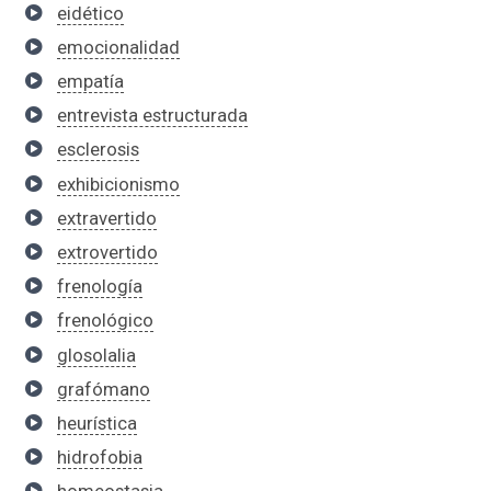
eidético
emocionalidad
empatía
entrevista estructurada
esclerosis
exhibicionismo
extravertido
extrovertido
frenología
frenológico
glosolalia
grafómano
heurística
hidrofobia
homeostasia